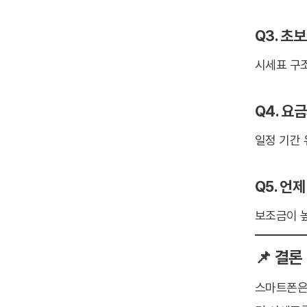
Q3. 초
시세표 구
Q4. 요
일정 기간 
Q5. 언
보조금이 
📌 결론
스마트폰은