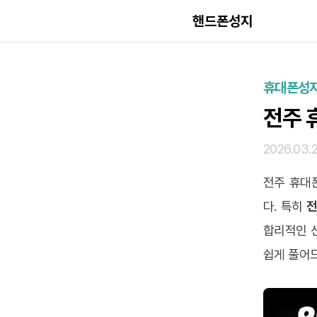
핸드폰성지
휴대폰성
전주 
2026.03.
전주 휴대
다. 특히
전
합리적인 
쉽게 풀어