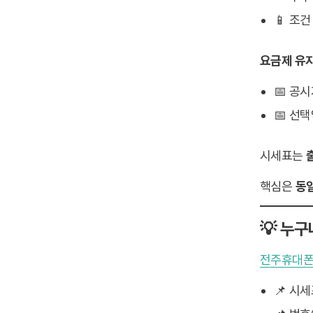
📱 조건
요금제 유
📅 공
📅 선택
시세표는
핵심은
동
💡 누
전주휴대
📌 시