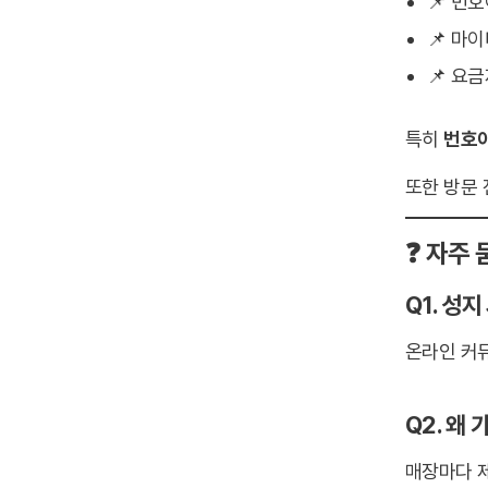
📌 번
📌 마
📌 요
특히
번호이
또한 방문
❓ 자주 
Q1. 성
온라인 커
Q2. 왜
매장마다 