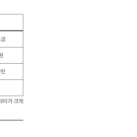
조금
원
확인
차이가 크게