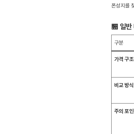
폰성지를 찾
🏪 일
구분
가격 구조
비교 방식
주의 포