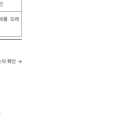
인
제를 오래
숫자 확인 →
)