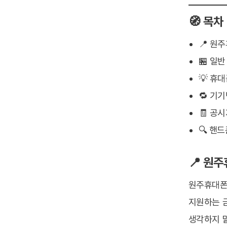
🧭 목차
📍 원
🏪 일
💡 휴
🔁 기
🧾 공
🔍 핸
📍 원
원주휴대폰
지원하는 
생각하지 