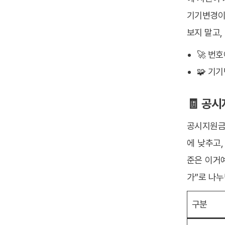
기기변경이
보지 말고,
🚀 번
🧩 기
🧾 공
공시지원금
에 낮추고,
준은 이거예
가”로 나누
구분