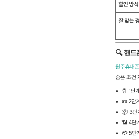
할인 방식
잘 맞는 
🔍 핸
원주휴대
숨은 조건 
🧷 1단
🪪 2
📦 3
📶 4
💳 5