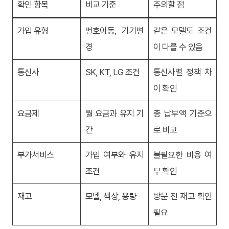
확인 항목
비교 기준
주의할 점
가입 유형
번호이동, 기기변
같은 모델도 조건
경
이 다를 수 있음
통신사
SK, KT, LG 조건
통신사별 정책 차
이 확인
요금제
월 요금과 유지 기
총 납부액 기준으
간
로 비교
부가서비스
가입 여부와 유지
불필요한 비용 여
조건
부 확인
재고
모델, 색상, 용량
방문 전 재고 확인
필요