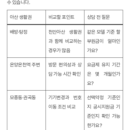
수 있습니다.
아산 생활권
비교할 포인트
상담 전 질문
배방·탕정
천안아산 생활권
같은 모델 기준 할
과 함께 비교하는
부원금이 얼마인
경우가 많음
가요?
온양온천역 주변
방문 편의성과 상
요금제 유지 기간
담 가능 시간 확인
은 몇 개월인가
요?
모종동·권곡동
기기변경과 번호
선택약정 기준인
이동 조건 비교
지 공시지원금 기
준인지 확인 가능
한가요?