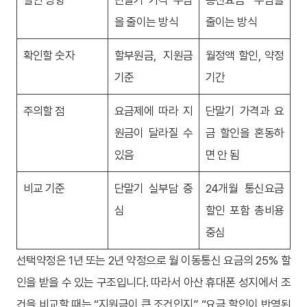
할인 방향
단말기 가격 부담
통신요금 부담을
을 줄이는 방식
줄이는 방식
확인할 숫자
할부원금, 지원금
월정액 할인, 약정
기준
기간
주의할 점
요금제에 따라 지
단말기 가격과 요
원금이 달라질 수
금 할인을 혼동하
있음
면 안 됨
비교 기준
단말기 실부담 중
24개월 통신요금
심
할인 포함 총비용
중심
선택약정은 1년 또는 2년 약정으로 월 이동통신 요금의 25% 할
인을 받을 수 있는 구조입니다. 따라서 아산 휴대폰 성지에서 조
건을 비교할 때는 “지원금이 큰 조건인지”, “요금 할인이 반영된