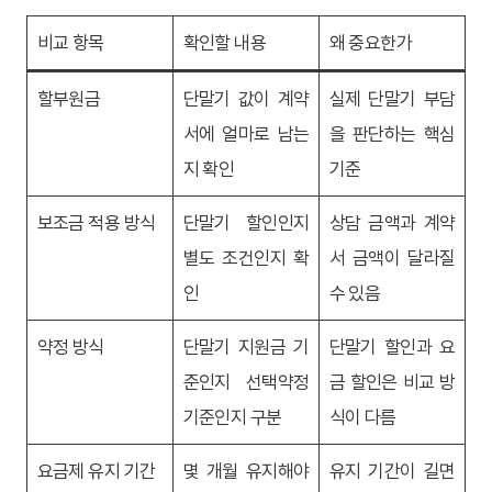
비교 항목
확인할 내용
왜 중요한가
할부원금
단말기 값이 계약
실제 단말기 부담
서에 얼마로 남는
을 판단하는 핵심
지 확인
기준
보조금 적용 방식
단말기 할인인지
상담 금액과 계약
별도 조건인지 확
서 금액이 달라질
인
수 있음
약정 방식
단말기 지원금 기
단말기 할인과 요
준인지 선택약정
금 할인은 비교 방
기준인지 구분
식이 다름
요금제 유지 기간
몇 개월 유지해야
유지 기간이 길면