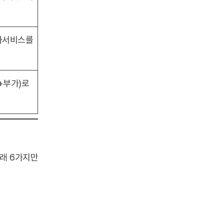
가서비스를
+부가)로
래 6가지만