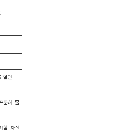
때
% 할인
꾸준히 줄
지할 자신