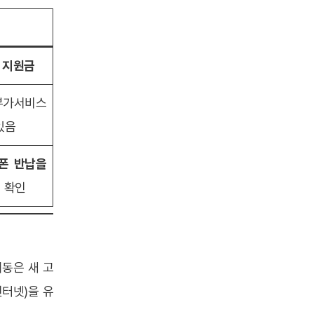
가 지원금
부가서비스
있음
존폰 반납을
 확인
이동은 새 고
인터넷)을 유