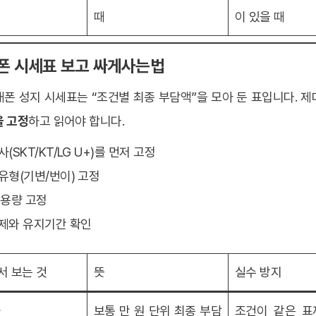
때
이 있을 때
드폰 시세표 보고 싸게사는법
폰 성지 시세표는 “조건별 최종 부담액”을 모아 둔 표입니다. 
 고정
하고 읽어야 합니다.
사(SKT/KT/LG U+)를 먼저 고정
입유형(기변/번이) 고정
·용량 고정
금제와 유지기간 확인
서 보는 것
뜻
실수 방지
자
보통 만 원 단위 최종 부담
조건이 같은 표