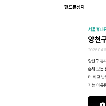
핸드폰성지
서울휴대
양천구
2026.04.1
양천구 휴대
손해 보는 
터 비교 방
지는 이유를