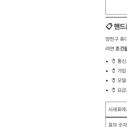
📋 핸
양천구 휴대
려면
조건을
🧷 통신
🧷 가
🧷 모델
🧷 요
시세표에
표의 숫