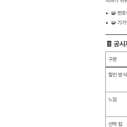
지하기 쉬
🧩 번
🧩 기
🧾 공
구분
할인 방
느낌
선택 팁