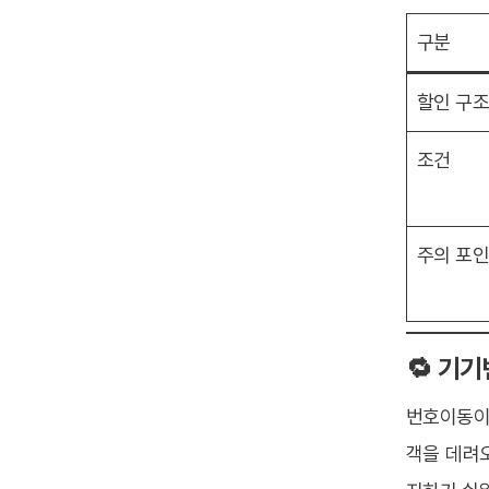
구분
할인 구
조건
주의 포
🔁 기
번호이동이 
객을 데려오