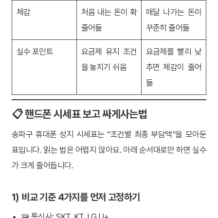
체감
처음 내는 돈이 확
매달 나가는 돈이
줄어듦
꾸준히 줄어듦
실수 포인트
요금제 유지 조건
요금제를 빨리 낮
을 놓치기 쉬움
추면 체감이 줄어
듦
📋 핸드폰 시세표 보고 싸게사는법
송파구 휴대폰 성지 시세표는 “조건별 최종 부담액”을 모아둔
표입니다. 읽는 법은 어렵지 않아요. 아래 순서대로만 하면 실수
가 크게 줄어듭니다.
1) 비교 기준 4가지를 먼저 고정하기
🧩 통신사: SKT, KT, LG U+