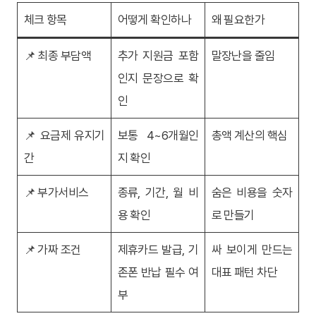
체크 항목
어떻게 확인하나
왜 필요한가
📌 최종 부담액
추가 지원금 포함
말장난을 줄임
인지 문장으로 확
인
📌 요금제 유지기
보통 4~6개월인
총액 계산의 핵심
간
지 확인
📌 부가서비스
종류, 기간, 월 비
숨은 비용을 숫자
용 확인
로 만들기
📌 가짜 조건
제휴카드 발급, 기
싸 보이게 만드는
존폰 반납 필수 여
대표 패턴 차단
부