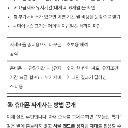
📌 요금제와 유지기간(대개 4~6개월)을 확인
🧾 부가서비스가 있으면 이름·기간·월 비용을 문장으로 받기
➖ 마이너스 표기는 페이백 지급일·방식까지 확인
시세표를 총비용으로 바꾸는
초보용 해석
공식
총비용 = 단말기값 + (유지
숫자 한 칸이 싸도, 유지조건
기간 요금 합계) + 부가서비
이 크면 결과가 달라짐
스 비용
🎯 휴대폰 싸게사는 방법 공개
이제 실전 루틴입니다. 아래 순서를 그대로 하면, “오늘만 특가”
같은 말에 흔들리지 않고
서울 핸드폰 성지
를 제대로 활용할 수