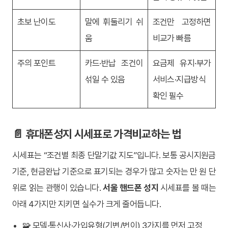
초보 난이도
말에 휘둘리기 쉬
조건만 고정하면
움
비교가 빠름
주의 포인트
카드·반납 조건이
요금제 유지·부가
섞일 수 있음
서비스·지급방식
확인 필수
📄 휴대폰성지 시세표로 가격비교하는 법
시세표는 “조건별 최종 단말기값 지도”입니다. 보통 공시지원금
기준, 현금완납 기준으로 표기되는 경우가 많고 숫자는 만 원 단
위로 읽는 관행이 있습니다.
서울 핸드폰 성지
시세표를 볼 때는
아래 4가지만 지키면 실수가 크게 줄어듭니다.
🧩 모델·통신사·가입유형(기변/번이) 3가지를 먼저 고정