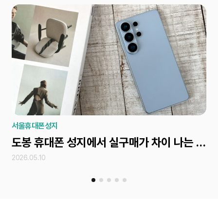
서울휴대폰성지
서
도봉 휴대폰 성지에서 실구매가 차이 나는 조건 확인법
2026.05.10
202