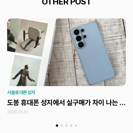
OTHER POST
서울휴대폰성지
서
도봉 휴대폰 성지에서 실구매가 차이 나는 조건 확인법
2026.05.10
202