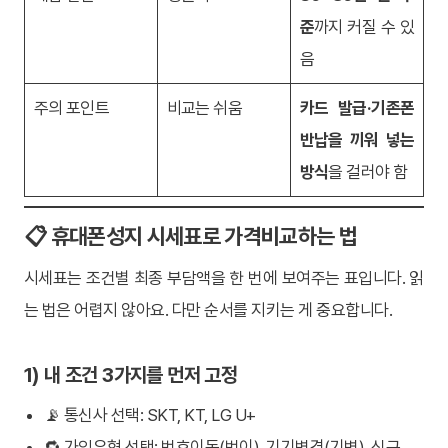
준
까지 커질 수 있
음
주의 포인트
비교는 쉬움
카드 발급·기존폰
반납을 끼워 넣는
방식
을 걸러야 함
📋 휴대폰성지 시세표로 가격비교하는 법
시세표는 조건별 최종 부담액을 한 번에 보여주는 표입니다. 읽
는 법은 어렵지 않아요. 다만 순서를 지키는 게 중요합니다.
1) 내 조건 3가지를 먼저 고정
📡 통신사 선택: SKT, KT, LG U+
🔁 가입유형 선택: 번호이동(번이), 기기변경(기변), 신규