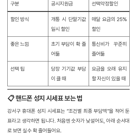
구분
공시지원금
선택약정할인
할인 방식
개통 시 단말기값
매달 요금의 25%
일시 할인
할인
좋은 느낌
초기 부담이 확 줄
통신비가 꾸준히
어듦
줄어듦
선택 팁
당장 기기값 부담
요금을 오래 유지
이 클 때
할 자신이 있을 때
📋 핸드폰 성지 시세표 보는 법
강서구 휴대폰 성지 시세표는 “조건별 최종 부담액”을 적어 둔
표라고 생각하면 됩니다. 처음엔 숫자가 낯설어도, 아래 순서대
로 보면 실수 확 줄어들어요.