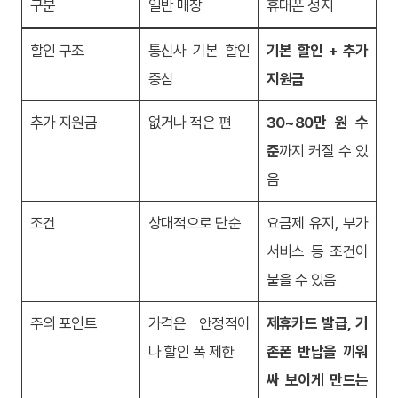
구분
일반 매장
휴대폰 성지
할인 구조
통신사 기본 할인
기본 할인 + 추가
중심
지원금
추가 지원금
없거나 적은 편
30~80만 원 수
준
까지 커질 수 있
음
조건
상대적으로 단순
요금제 유지, 부가
서비스 등 조건이
붙을 수 있음
주의 포인트
가격은 안정적이
제휴카드 발급, 기
나 할인 폭 제한
존폰 반납을 끼워
싸 보이게 만드는