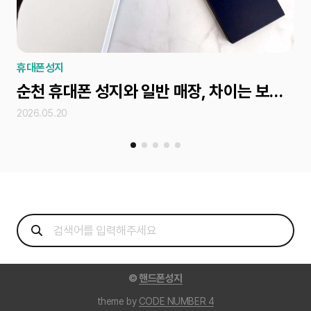
휴대폰성지
휴
순천 휴대폰 성지와 일반 매장, 차이는 보조금 차이인 이유
2026.05.20
202
©
핸드폰성지
theme by
CODE NUMBER 4