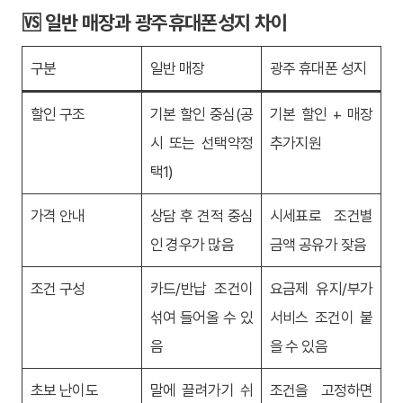
🆚 일반 매장과 광주휴대폰성지 차이
구분
일반 매장
광주 휴대폰 성지
할인 구조
기본 할인 중심(공
기본 할인 + 매장
시 또는 선택약정
추가지원
택1)
가격 안내
상담 후 견적 중심
시세표로 조건별
인 경우가 많음
금액 공유가 잦음
조건 구성
카드/반납 조건이
요금제 유지/부가
섞여 들어올 수 있
서비스 조건이 붙
음
을 수 있음
초보 난이도
말에 끌려가기 쉬
조건을 고정하면