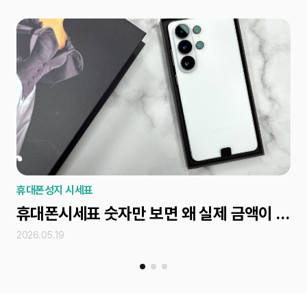
휴대폰성지 시세표
휴
휴대폰시세표 숫자만 보면 왜 실제 금액이 달라질까?
아
2026.05.19
202