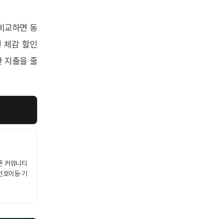
비교하면 동
 체감 할인
 지출을 줄
폰 커뮤니티
번호이동·기