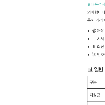
휴대폰성
의미합니다
통해 가격
💰 매
📊 시
📱 최
🚀 번
📊 일
구분
지원금