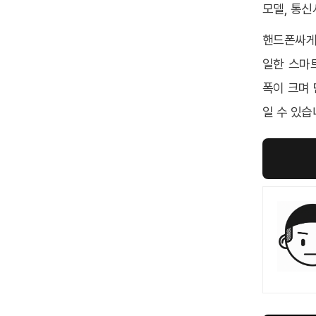
모델, 통신
핸드폰싸게
일한 스마
폭이 크며
일 수 있습