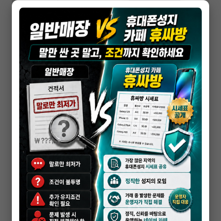
핸드폰 싸게사는법
핸드폰싸게사는법 너무 쉬워요
2026-03-03
휴대폰성지 시세표