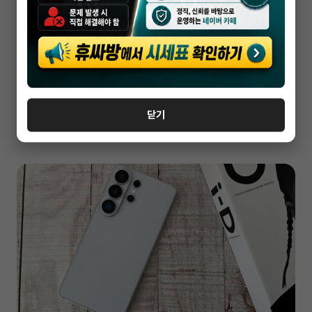
휴대폰성지
아산 갤럭시S26 울트라 할인 받고 싸게사는
법
닫기
2026-04-07